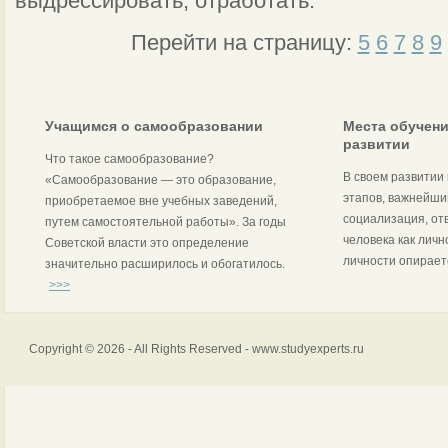
выдрессировать, отработать.
Перейти на страницу:
5
6
7
8
9
Учащимся о самообразовании
Места обучени
развитии
Что такое самообразование?
В своем развитии
«Самообразование — это образование,
этапов, важнейши
приобретаемое вне учебных заведений,
социализация, от
путем самостоятельной работы». За годы
человека как лич
Советской власти это определение
личности опираетс
значительно расширилось и обогатилось.
>>>
Copyright © 2026 - All Rights Reserved - www.studyexperts.ru